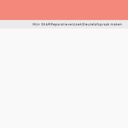
Mijn SKAR
Reparatieverzoek
Sleutelafspraak maken