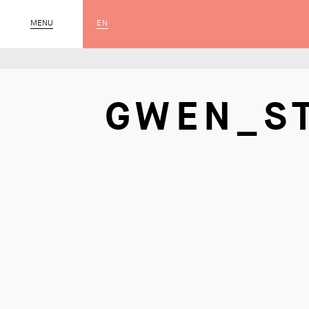
EN
MENU
SLUIT
GWEN_S