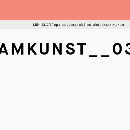
Mijn SKAR
Reparatieverzoek
Sleutelafspraak maken
AMKUNST__0