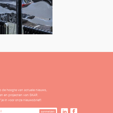
 op de hoogte van actuele nieuws,
n en projecten van SKAR.
f je in voor onze nieuwsbrief!