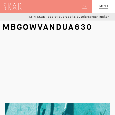
SKAR
EN
MENU
SLUIT
Mijn SKAR
Reparatieverzoek
Sleutelafspraak maken
MBGOWVANDUA630