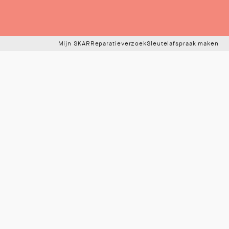
Mijn SKAR
Reparatieverzoek
Sleutelafspraak maken