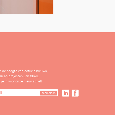
 op de hoogte van actuele nieuws,
n en projecten van SKAR.
f je in voor onze nieuwsbrief!