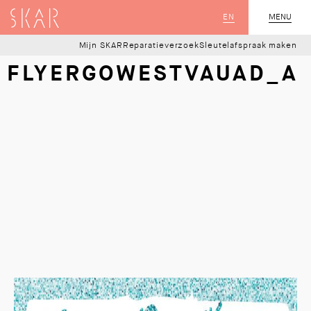
SKAR
EN
MENU
SLUIT
Mijn SKAR
Reparatieverzoek
Sleutelafspraak maken
FLYERGOWESTVAUAD_A