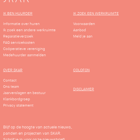
IK BEN HUURDER
IK ZOEK EEN WERKRUIMTE
Informatie over huren
Voorwaarden
Ik zoek een andere werkruimte
Aanbod
Reparatieverzoek
Meld je aan
FAQ servicekosten
Coöperatieve vereniging
Medehuurder aanmelden
OVER SKAR
COLOFON
Contact
Ons team
DISCLAIMER
Jaarverslagen en bestuur
Klankbordgroep
Privacy statement
Blijf op de hoogte van actuele nieuws,
panden en projecten van SKAR.
Schrijf je in voor onze nieuwsbrief!