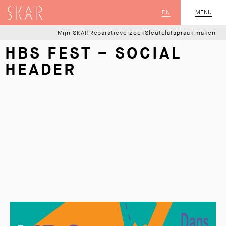
SKAR
EN
MENU
SLUIT
Mijn SKAR
Reparatieverzoek
Sleutelafspraak maken
HBS FEST – SOCIAL
HEADER