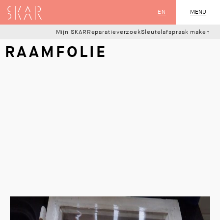
SKAR
EN
MENU
SLUIT
Mijn SKAR
Reparatieverzoek
Sleutelafspraak maken
RAAMFOLIE