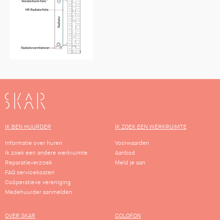
SKAR
IK BEN HUURDER
IK ZOEK EEN WERKRUIMTE
Informatie over huren
Voorwaarden
Ik zoek een andere werkruimte
Aanbod
Reparatieverzoek
Meld je aan
FAQ servicekosten
Coöperatieve vereniging
Medehuurder aanmelden
OVER SKAR
COLOFON