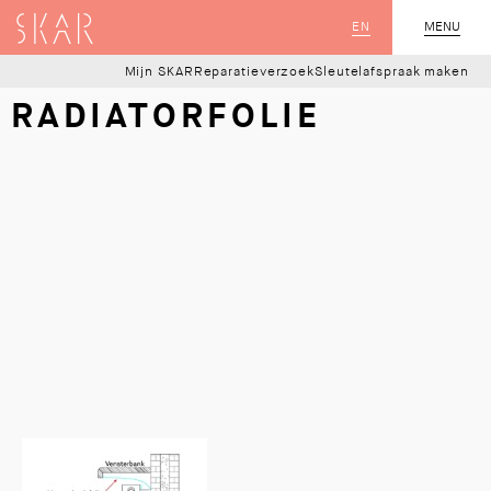
SKAR
EN
MENU
SLUIT
Mijn SKAR
Reparatieverzoek
Sleutelafspraak maken
RADIATORFOLIE