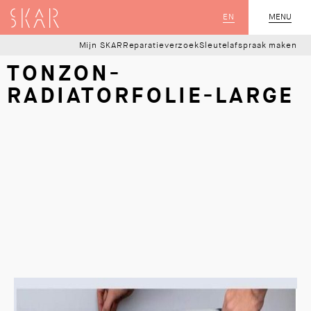
SKAR
EN
MENU
SLUIT
Mijn SKAR
Reparatieverzoek
Sleutelafspraak maken
TONZON-
RADIATORFOLIE-LARGE