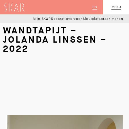
SKAR
EN
MENU
SLUIT
Mijn SKAR
Reparatieverzoek
Sleutelafspraak maken
WANDTAPIJT –
JOLANDA LINSSEN –
2022