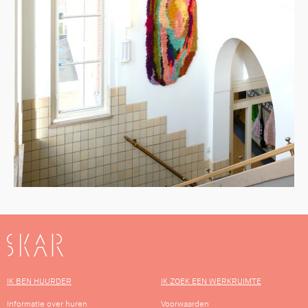
SKAR
IK BEN HUURDER
IK ZOEK EEN WERKRUIMTE
Informatie over huren
Voorwaarden