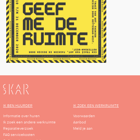
SKAR
IK BEN HUURDER
IK ZOEK EEN WERKRUIMTE
Informatie over huren
Voorwaarden
Ik zoek een andere werkruimte
Aanbod
Reparatieverzoek
Meld je aan
FAQ servicekosten