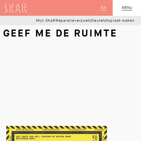
SKAR
EN
MENU
SLUIT
Mijn SKAR
Reparatieverzoek
Sleutelafspraak maken
GEEF ME DE RUIMTE