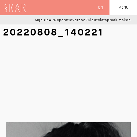
SKAR
EN
MENU
SLUIT
Mijn SKAR
Reparatieverzoek
Sleutelafspraak maken
20220808_140221