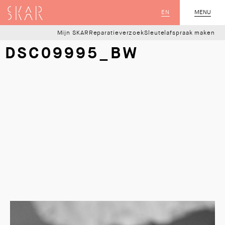
SKAR
EN
MENU
SLUIT
Mijn SKAR
Reparatieverzoek
Sleutelafspraak maken
DSC09995_BW