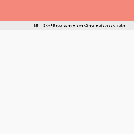
Mijn SKAR
Reparatieverzoek
Sleutelafspraak maken