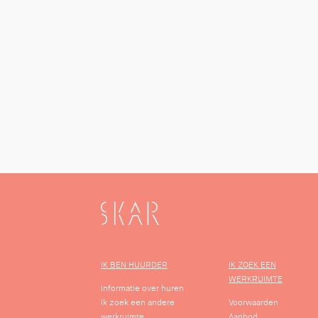
SKAR
IK BEN HUURDER
IK ZOEK EEN
WERKRUIMTE
Informatie over huren
Ik zoek een andere
Voorwaarden
werkruimte
Aanbod