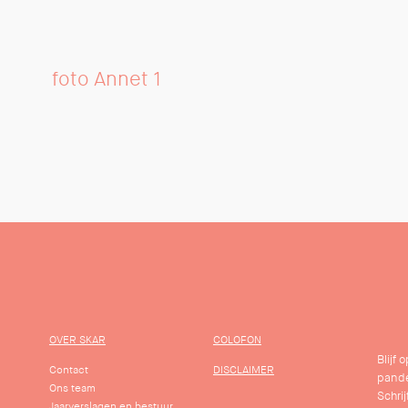
foto Annet 1
OVER SKAR
COLOFON
Blijf
Contact
DISCLAIMER
pande
Ons team
Schrij
Jaarverslagen en bestuur