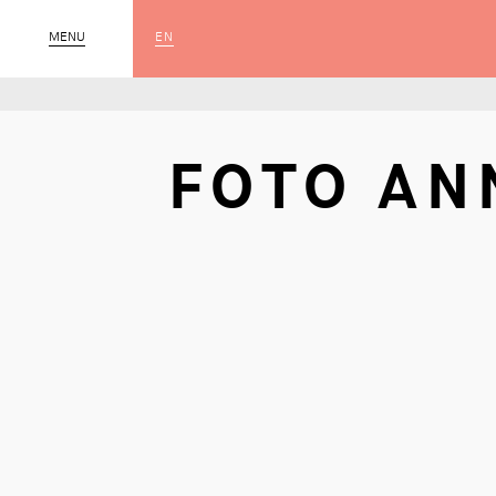
EN
MENU
SLUIT
FOTO AN