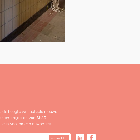
 op de hoogte van actuele nieuws,
n en projecten van SKAR.
f je in voor onze nieuwsbrief!