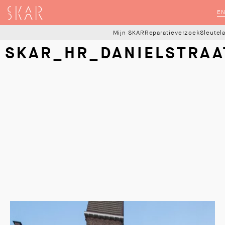
SKAR
E
Mijn SKAR
Reparatieverzoek
Sleutel
SKAR_HR_DANIELSTRAA