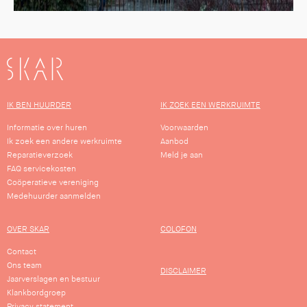
SKAR
IK BEN HUURDER
IK ZOEK EEN WERKRUIMTE
Informatie over huren
Voorwaarden
Ik zoek een andere werkruimte
Aanbod
Reparatieverzoek
Meld je aan
FAQ servicekosten
Coöperatieve vereniging
Medehuurder aanmelden
OVER SKAR
COLOFON
Contact
Ons team
DISCLAIMER
Jaarverslagen en bestuur
Klankbordgroep
Privacy statement