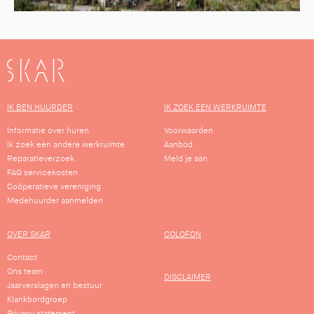
SKAR
IK BEN HUURDER
IK ZOEK EEN WERKRUIMTE
Informatie over huren
Voorwaarden
Ik zoek een andere werkruimte
Aanbod
Reparatieverzoek
Meld je aan
FAQ servicekosten
Coöperatieve vereniging
Medehuurder aanmelden
OVER SKAR
COLOFON
Contact
Ons team
DISCLAIMER
Jaarverslagen en bestuur
Klankbordgroep
Privacy statement