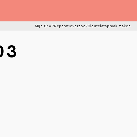
Mijn SKAR
Reparatieverzoek
Sleutelafspraak maken
03