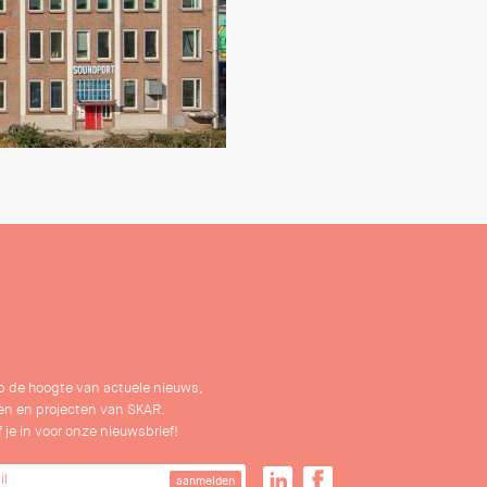
 op de hoogte van actuele nieuws,
n en projecten van SKAR.
f je in voor onze nieuwsbrief!