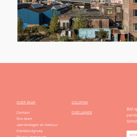
OVER SKAR
COLOFON
Blijf
Contact
DISCLAIMER
pande
Ons team
Schrij
Jaarverslagen en bestuur
Klankbordgroep