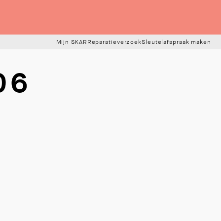
Mijn SKAR
Reparatieverzoek
Sleutelafspraak maken
06