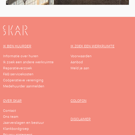
SKAR
IK BEN HUURDER
IK ZOEK EEN WERKRUIMTE
Informatie over huren
Voorwaarden
Ik zoek een andere werkruimte
Aanbod
Reparatieverzoek
Meld je aan
FAQ servicekosten
Coöperatieve vereniging
Medehuurder aanmelden
OVER SKAR
COLOFON
Contact
Ons team
DISCLAIMER
Jaarverslagen en bestuur
Klankbordgroep
Privacy statement