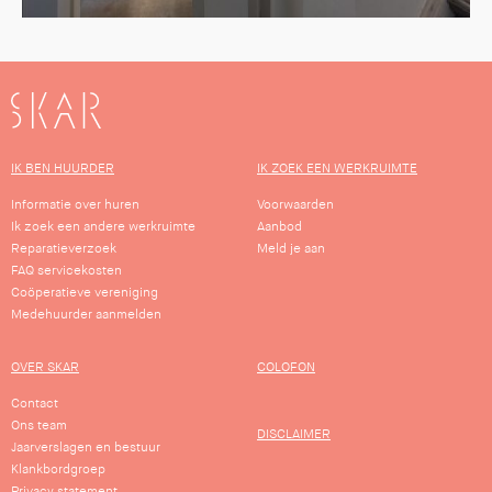
SKAR
IK BEN HUURDER
IK ZOEK EEN WERKRUIMTE
Informatie over huren
Voorwaarden
Ik zoek een andere werkruimte
Aanbod
Reparatieverzoek
Meld je aan
FAQ servicekosten
Coöperatieve vereniging
Medehuurder aanmelden
OVER SKAR
COLOFON
Contact
Ons team
DISCLAIMER
Jaarverslagen en bestuur
Klankbordgroep
Privacy statement