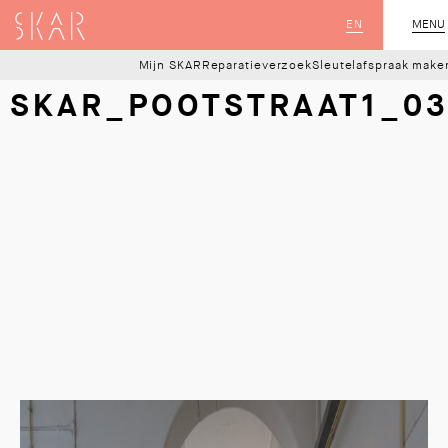
SKAR
EN
MENU
SLUIT
Mijn SKAR
Reparatieverzoek
Sleutelafspraak make
SKAR_POOTSTRAAT1_0