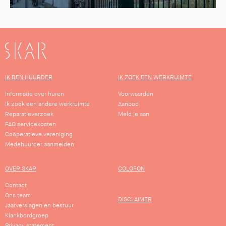
SKAR
IK BEN HUURDER
IK ZOEK EEN WERKRUIMTE
Informatie over huren
Voorwaarden
Ik zoek een andere werkruimte
Aanbod
Reparatieverzoek
Meld je aan
FAQ servicekosten
Coöperatieve vereniging
Medehuurder aanmelden
OVER SKAR
COLOFON
Contact
Ons team
DISCLAIMER
Jaarverslagen en bestuur
Klankbordgroep
Privacy statement