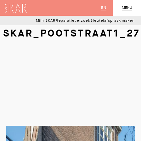
SKAR
EN
MENU
SLUIT
Mijn SKAR
Reparatieverzoek
Sleutelafspraak maken
SKAR_POOTSTRAAT1_27