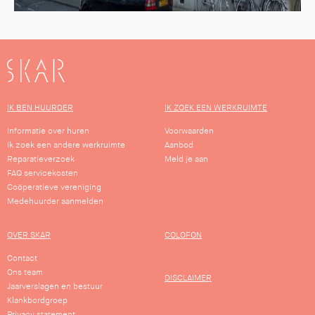
SKAR
IK BEN HUURDER
IK ZOEK EEN WERKRUIMTE
Informatie over huren
Voorwaarden
Ik zoek een andere werkruimte
Aanbod
Reparatieverzoek
Meld je aan
FAQ servicekosten
Coöperatieve vereniging
Medehuurder aanmelden
OVER SKAR
COLOFON
Contact
Ons team
DISCLAIMER
Jaarverslagen en bestuur
Klankbordgroep
Privacy statement