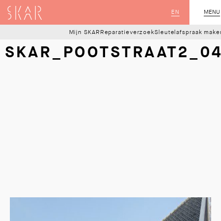
SKAR
EN
MENU
SLUIT
Mijn SKAR
Reparatieverzoek
Sleutelafspraak make
SKAR_POOTSTRAAT2_0