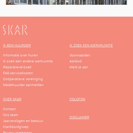
SKAR
IK BEN HUURDER
IK ZOEK EEN WERKRUIMTE
Informatie over huren
Voorwaarden
Ik zoek een andere werkruimte
Aanbod
Reparatieverzoek
Meld je aan
FAQ servicekosten
Coöperatieve vereniging
Medehuurder aanmelden
OVER SKAR
COLOFON
Contact
Ons team
DISCLAIMER
Jaarverslagen en bestuur
Klankbordgroep
Privacy statement