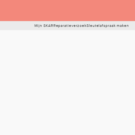
Mijn SKAR
Reparatieverzoek
Sleutelafspraak maken