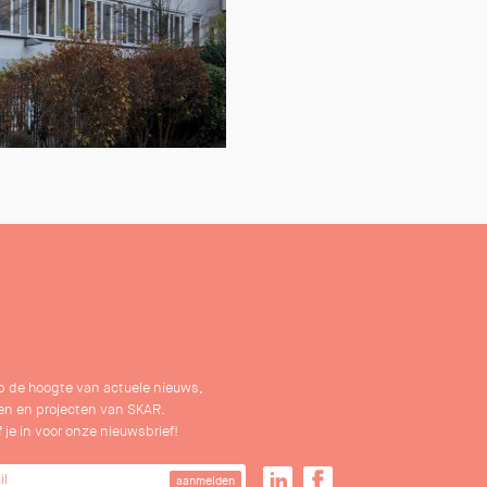
 op de hoogte van actuele nieuws,
n en projecten van SKAR.
f je in voor onze nieuwsbrief!