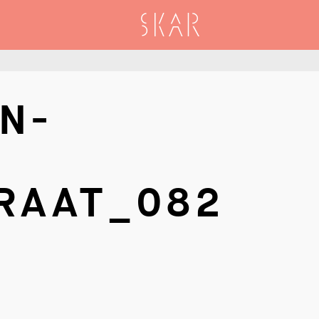
SKAR
N-
RAAT_082