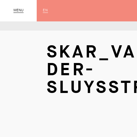
EN
MENU
SLUIT
SKAR_VA
DER-
SLUYSST