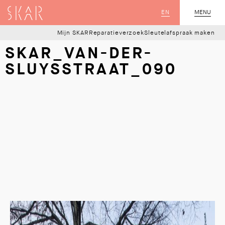
SKAR
EN
MENU
SLUIT
Mijn SKAR
Reparatieverzoek
Sleutelafspraak maken
SKAR_VAN-DER-
SLUYSSTRAAT_090