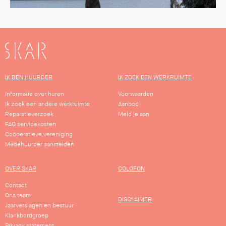
SKAR
IK BEN HUURDER
IK ZOEK EEN WERKRUIMTE
Informatie over huren
Voorwaarden
Ik zoek een andere werkruimte
Aanbod
Reparatieverzoek
Meld je aan
FAQ servicekosten
Coöperatieve vereniging
Medehuurder aanmelden
OVER SKAR
COLOFON
Contact
Ons team
DISCLAIMER
Jaarverslagen en bestuur
Klankbordgroep
Privacy statement