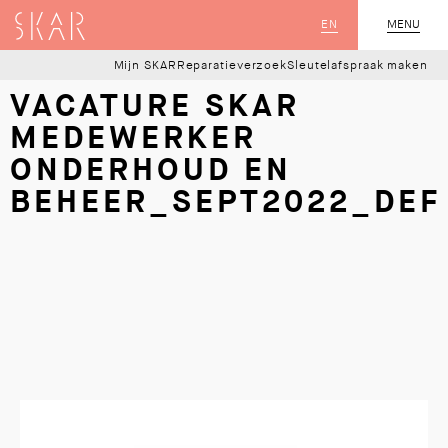
SKAR
EN
MENU
SLUIT
Mijn SKAR
Reparatieverzoek
Sleutelafspraak maken
VACATURE SKAR
MEDEWERKER
ONDERHOUD EN
BEHEER_SEPT2022_DEF