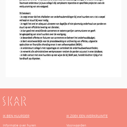
SKAR
IK BEN HUURDER
IK ZOEK EEN WERKRUIMTE
Informatie over huren
Voorwaarden