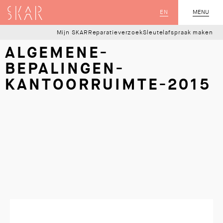
SKAR
EN
MENU
SLUIT
Mijn SKAR
Reparatieverzoek
Sleutelafspraak maken
ALGEMENE-
BEPALINGEN-
KANTOORRUIMTE-2015