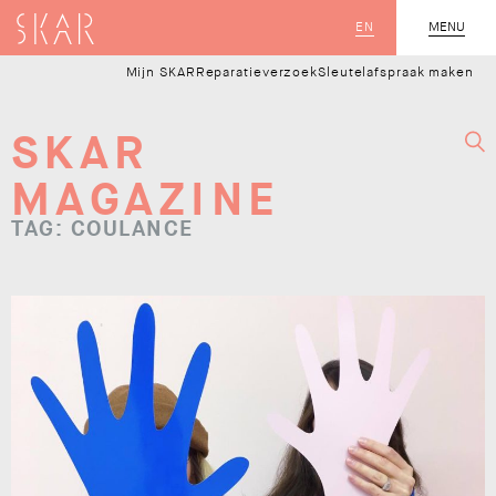
SKAR
EN
MENU
SLUIT
Mijn SKAR
Reparatieverzoek
Sleutelafspraak maken
SKAR
MAGAZINE
TAG: COULANCE