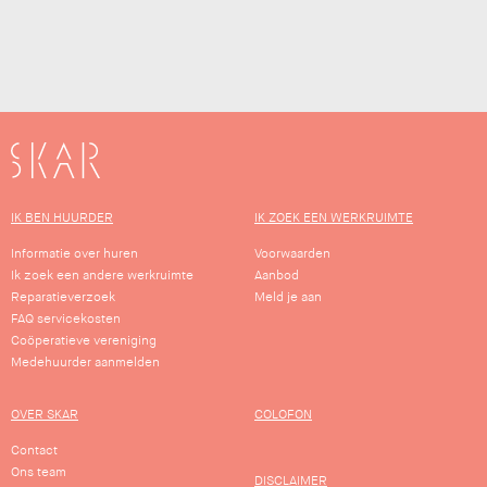
SKAR
IK BEN HUURDER
IK ZOEK EEN WERKRUIMTE
Informatie over huren
Voorwaarden
Ik zoek een andere werkruimte
Aanbod
Reparatieverzoek
Meld je aan
FAQ servicekosten
Coöperatieve vereniging
Medehuurder aanmelden
OVER SKAR
COLOFON
Contact
Ons team
DISCLAIMER