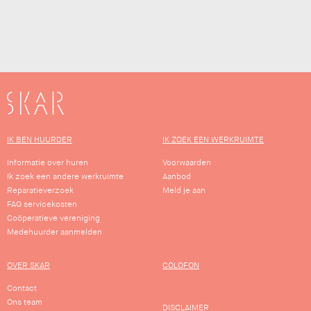
SKAR
IK BEN HUURDER
IK ZOEK EEN WERKRUIMTE
Informatie over huren
Voorwaarden
Ik zoek een andere werkruimte
Aanbod
Reparatieverzoek
Meld je aan
FAQ servicekosten
Coöperatieve vereniging
Medehuurder aanmelden
OVER SKAR
COLOFON
Contact
Ons team
DISCLAIMER