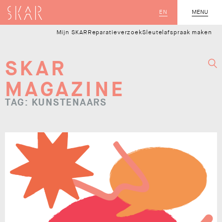
SKAR
EN
MENU
SLUIT
Mijn SKAR
Reparatieverzoek
Sleutelafspraak maken
SKAR
MAGAZINE
TAG: KUNSTENAARS