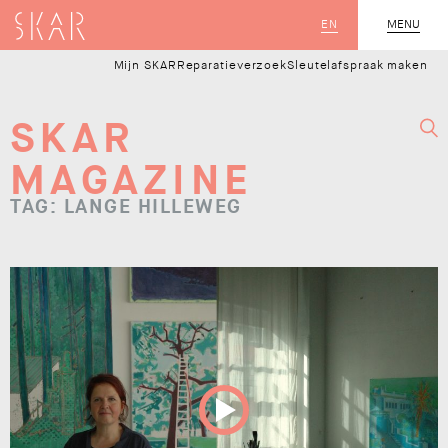
SKAR
EN
MENU
SLUIT
Mijn SKAR
Reparatieverzoek
Sleutelafspraak maken
SKAR
MAGAZINE
TAG: LANGE HILLEWEG