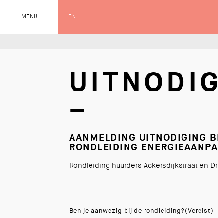
EN
MENU
SLUIT
UITNODI
–
AANMELDING UITNODIGING B
RONDLEIDING ENERGIEAANPA
Rondleiding huurders Ackersdijkstraat en D
Ben je aanwezig bij de rondleiding?
(Vereist)