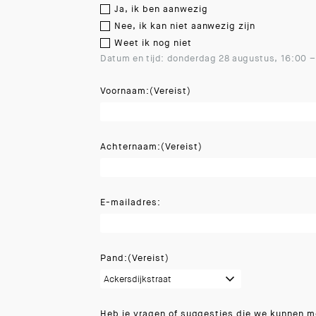
Ja, ik ben aanwezig
Nee, ik kan niet aanwezig zijn
Weet ik nog niet
Datum en tijd: donderdag 28 augustus, 16:00 –
Voornaam:
(Vereist)
Achternaam:
(Vereist)
E-mailadres:
Pand:
(Vereist)
Heb je vragen of suggesties die we kunnen