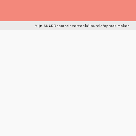
Mijn SKAR
Reparatieverzoek
Sleutelafspraak maken