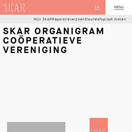
SKAR
EN
MENU
SLUIT
Mijn SKAR
Reparatieverzoek
Sleutelafspraak maken
SKAR ORGANIGRAM
COÖPERATIEVE
VERENIGING