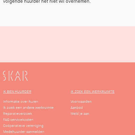
volgende huurder het niet wil overnemen.
SKAR
IK BEN HUURDER
IK ZOEK EEN WERKRUIMTE
Informatie over huren
Voorwaarden
Ik zoek een andere werkruimte
Aanbod
Reparatieverzoek
Meld je aan
FAQ servicekosten
Coöperatieve vereniging
Medehuurder aanmelden