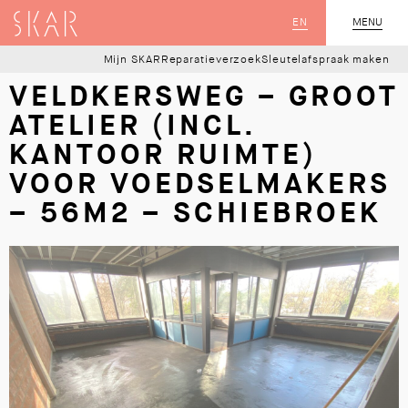
SKAR
EN
MENU
SLUIT
Mijn SKAR
Reparatieverzoek
Sleutelafspraak maken
VELDKERSWEG – GROOT
ATELIER (INCL.
KANTOOR RUIMTE)
VOOR VOEDSELMAKERS
– 56M2 – SCHIEBROEK