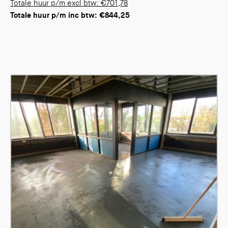
Totale huur p/m excl btw: €701,78
Totale huur p/m inc btw: €844,25