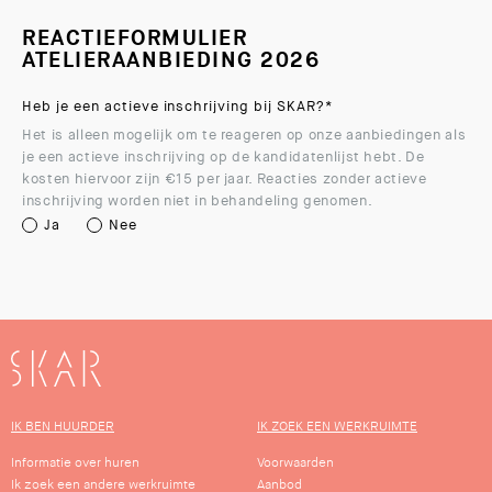
REACTIEFORMULIER
ATELIERAANBIEDING 2026
Heb je een actieve inschrijving bij SKAR?
*
Het is alleen mogelijk om te reageren op onze aanbiedingen als
je een actieve inschrijving op de kandidatenlijst hebt. De
kosten hiervoor zijn €15 per jaar. Reacties zonder actieve
inschrijving worden niet in behandeling genomen.
Ja
Nee
SKAR
IK BEN HUURDER
IK ZOEK EEN WERKRUIMTE
Informatie over huren
Voorwaarden
Ik zoek een andere werkruimte
Aanbod