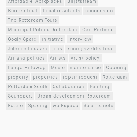
Affordable workplaces
Blijststream
Borgerstraat
Local residents
concession
The Rotterdam Tours
Municipal Politics Rotterdam
Gert Rietveld
Godly Spare
initiative
Interview
Jolanda Linssen
jobs
koningsveldestraat
Art and politics
Artists
Artist policy
Lange Hilleweg
Music
maintenance
Opening
property
properties
repair request
Rotterdam
Rotterdam South
Collaboration
Painting
Soundport
Urban development Rotterdam
Future
Spacing
workspace
Solar panels