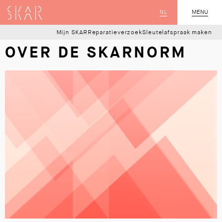
SKAR
NL
CLOSE
MENU
Mijn SKAR
Reparatieverzoek
Sleutelafspraak maken
OVER DE SKARNORM