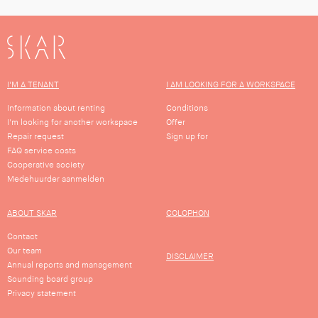
SKAR
I'M A TENANT
I AM LOOKING FOR A WORKSPACE
Information about renting
Conditions
I'm looking for another workspace
Offer
Repair request
Sign up for
FAQ service costs
Cooperative society
Medehuurder aanmelden
ABOUT SKAR
COLOPHON
Contact
Our team
DISCLAIMER
Annual reports and management
Sounding board group
Privacy statement