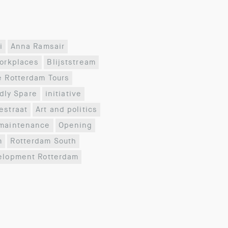
i
Anna Ramsair
workplaces
Blijststream
e Rotterdam Tours
dly Spare
initiative
estraat
Art and politics
maintenance
Opening
m
Rotterdam South
elopment Rotterdam