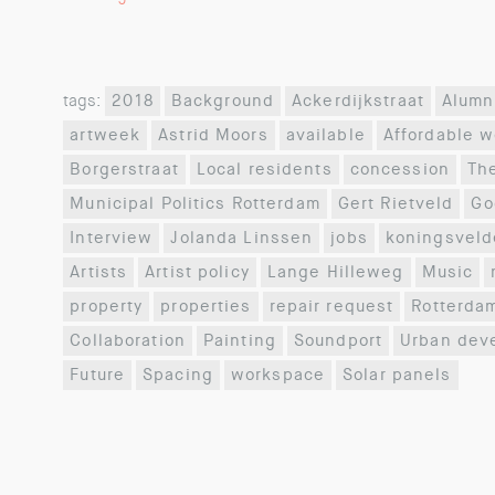
tags:
2018
Background
Ackerdijkstraat
Alumn
artweek
Astrid Moors
available
Affordable 
Borgerstraat
Local residents
concession
Th
Municipal Politics Rotterdam
Gert Rietveld
Go
Interview
Jolanda Linssen
jobs
koningsveld
Artists
Artist policy
Lange Hilleweg
Music
property
properties
repair request
Rotterda
Collaboration
Painting
Soundport
Urban dev
Future
Spacing
workspace
Solar panels