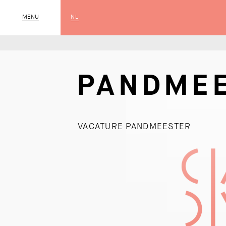
NL
CLOSE
MENU
PANDME
VACATURE PANDMEESTER