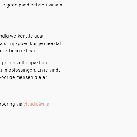
t je geen pand beheert waarin
andig werken; Je gaat
’s; Bij spoed kun je meestal
week beschikbaar.
 je iets zelf oppakt en
t in oplossingen. En je vindt
 voor de mensen die er
opering via
claudia@skar-