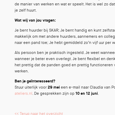
de manier van werken en wat er speelt. Het is wel zo da
je zelf huurt.
Wat wij van jou vragen:
Je bent huurder bij SKAR; Je bent handig en kunt zelfst
makkelijk om met andere huurders, aannemers en collega
naar een pand toe; Je hebt gemiddeld zo’n vijf uur per 
Als persoon ben je praktisch ingesteld. Je weet wanneer
wanneer je beter even overlegt. Je bent flexibel en denk
het prettig dat de panden goed en prettig functioneren
werken.
Ben je geïnteresseerd?
Stuur uiterlijk voor
29 mei
een e-mail naar Claudia van P
ateliers.nl
. De gesprekken zijn op
10 en 12 juni
.
<< Terug naar het overzicht