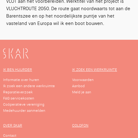
VLOT aan het voorbereiden. Werktitel van het project is
VLUCHTROUTE 2050. De route gaat noordwaarts tot aan de
Barentszee en op het noordelijkste puntje van het
vasteland van Europa wil ik een boot bouwen.
SKAR
IK BEN HUURDER
IK ZOEK EEN WERKRUIMTE
Informatie over huren
Voorwaarden
Ik zoek een andere werkruimte
Aanbod
Reparatieverzoek
Meld je aan
FAQ servicekosten
Coöperatieve vereniging
Medehuurder aanmelden
OVER SKAR
COLOFON
Contact