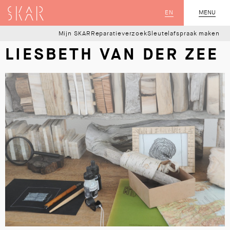
SKAR
EN
MENU
SLUIT
Mijn SKAR
Reparatieverzoek
Sleutelafspraak maken
LIESBETH VAN DER ZEE