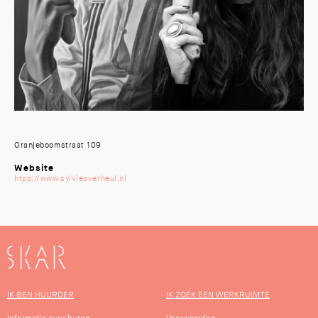
Oranjeboomstraat 109
Website
htpp://www.sylvieoverheul.nl
SKAR
IK BEN HUURDER
IK ZOEK EEN WERKRUIMTE