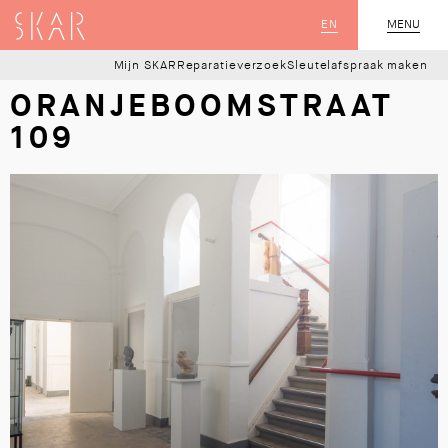
SKAR
EN
MENU
SLUIT
Mijn SKAR
Reparatieverzoek
Sleutelafspraak maken
ORANJEBOOMSTRAAT
109