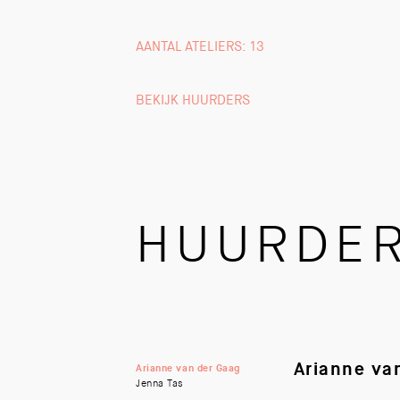
AANTAL ATELIERS: 13
BEKIJK HUURDERS
HUURDE
Arianne va
Arianne van der Gaag
Jenna Tas