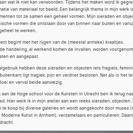
aan wat ik niet kan verwoorden. Tijdens het maken word ik gegr
atie van materiaal tot beeld. Een belangrijk thema in mijn werk i
menten tot ze samen een geheel vormen. Mijn sieraden en obje
nische vormen die ontstaan door van binnen naar buiten en vanui
 geheel te werken.
ject begint met het rijgen van de (meestal antieke) kraaltjes.
fde handeling, al werkend komen de invallen, worden voorgeno
laten en aangepast.
algebruik hebben deze sieraden en objecten iets fragiels, femini
uitenkant ligt tragiek, pijn en verdriet besloten. Net als in het le
bloei en verval beide aanwezig.
g aan de Hoge school voor de Kunsten in Utrecht ben ik terug naa
d. Hier werk ik in mijn atelier aan een reeks sieraden, objecten.
n te koop bij diverse galeries en wordt aangekocht door musea (o
Moderne Kunst in Arnhem), verzamelaars en particulieren. Daar
dracht.