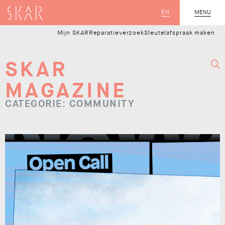
SKAR
EN
MENU
SLUIT
Mijn SKAR
Reparatieverzoek
Sleutelafspraak maken
SKAR
MAGAZINE
CATEGORIE: COMMUNITY