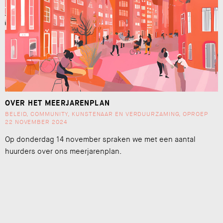
OVER HET MEERJARENPLAN
BELEID
,
COMMUNITY
,
KUNSTENAAR EN VERDUURZAMING
,
OPROEP
22 NOVEMBER 2024
Op donderdag 14 november spraken we met een aantal
huurders over ons meerjarenplan.