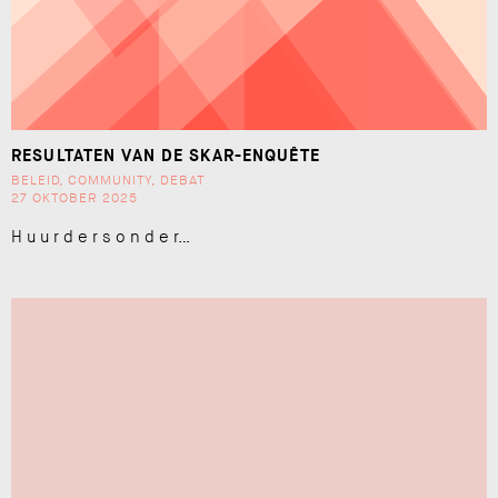
RESULTATEN VAN DE SKAR-ENQUÊTE
BELEID
,
COMMUNITY
,
DEBAT
27 OKTOBER 2025
H u u r d e r s o n d e r…