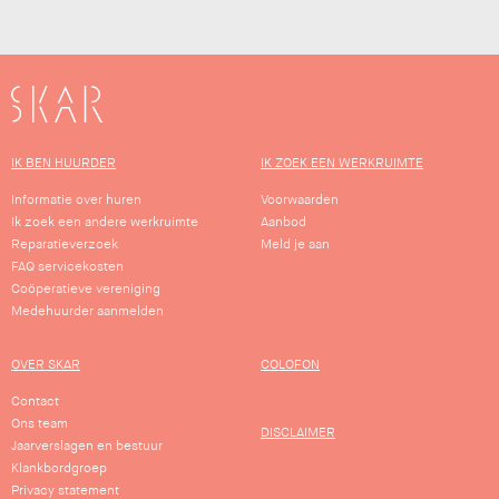
SKAR
IK BEN HUURDER
IK ZOEK EEN WERKRUIMTE
Informatie over huren
Voorwaarden
Ik zoek een andere werkruimte
Aanbod
Reparatieverzoek
Meld je aan
FAQ servicekosten
Coöperatieve vereniging
Medehuurder aanmelden
OVER SKAR
COLOFON
Contact
Ons team
DISCLAIMER
Jaarverslagen en bestuur
Klankbordgroep
Privacy statement