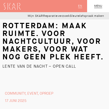
SKAR
EN
MENU
SLUIT
Mijn SKAR
Reparatieverzoek
Sleutelafspraak maken
ROTTERDAM: MAAK
RUIMTE. VOOR
NACHTCULTUUR, VOOR
MAKERS, VOOR WAT
NOG GEEN PLEK HEEFT.
LENTE VAN DE NACHT – OPEN CALL
COMMUNITY
,
EVENT
,
OPROEP
17 JUNI 2025