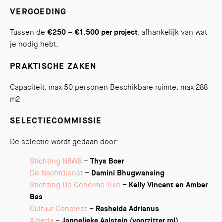
VERGOEDING
Tussen de
€250 – €1.500 per project
, afhankelijk van wat
je nodig hebt.
PRAKTISCHE ZAKEN
Capaciteit: max 50 personen Beschikbare ruimte: max 288
m2
SELECTIECOMMISSIE
De selectie wordt gedaan door:
Stichting N8W8
–
Thys Boer
De Nachtdienst
–
Damini Bhugwansing
Stichting De Geheime Tuin
–
Kelly Vincent en Amber
Bas
Cultuur Concreet
–
Rasheida Adrianus
Albeda
–
Jannelieke Aalstein (voorzitter rol)