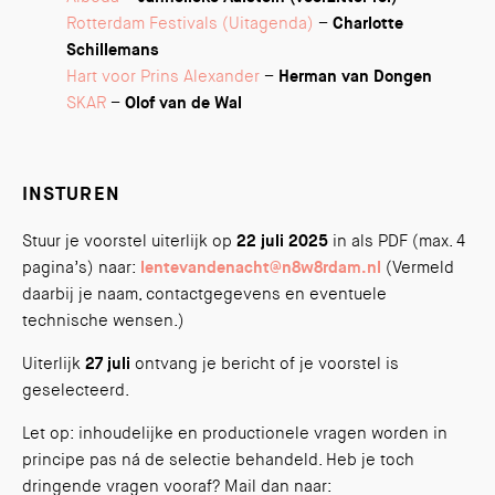
Rotterdam Festivals
(Uitagenda)
–
Charlotte
Schillemans
Hart voor Prins Alexander
–
Herman van Dongen
SKAR
–
Olof van de Wal
INSTUREN
Stuur je voorstel uiterlijk op
22 juli 2025
in als PDF (max. 4
pagina’s) naar:
lentevandenacht@n8w8rdam.nl
(Vermeld
daarbij je naam, contactgegevens en eventuele
technische wensen.)
Uiterlijk
27 juli
ontvang je bericht of je voorstel is
geselecteerd.
Let op: inhoudelijke en productionele vragen worden in
principe pas ná de selectie behandeld. Heb je toch
dringende vragen vooraf? Mail dan naar: