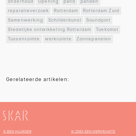
onderhoud
Opening
pand
panden
reparatieverzoek
Rotterdam
Rotterdam Zuid
Samenwerking
Schilderkunst
Soundport
Stedelijke ontwikkeling Rotterdam
Toekomst
Tussenruimte
werkruimte
Zonnepanelen
Gerelateerde artikelen:
SKAR
IK BEN HUURDER
IK ZOEK EEN WERKRUIMTE