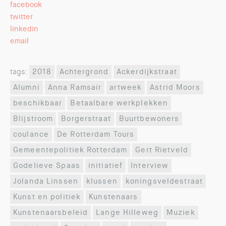
facebook
twitter
linkedin
email
tags:
2018
Achtergrond
Ackerdijkstraat
Alumni
Anna Ramsair
artweek
Astrid Moors
beschikbaar
Betaalbare werkplekken
Blijstroom
Borgerstraat
Buurtbewoners
coulance
De Rotterdam Tours
Gemeentepolitiek Rotterdam
Gert Rietveld
Godelieve Spaas
initiatief
Interview
Jolanda Linssen
klussen
koningsveldestraat
Kunst en politiek
Kunstenaars
Kunstenaarsbeleid
Lange Hilleweg
Muziek