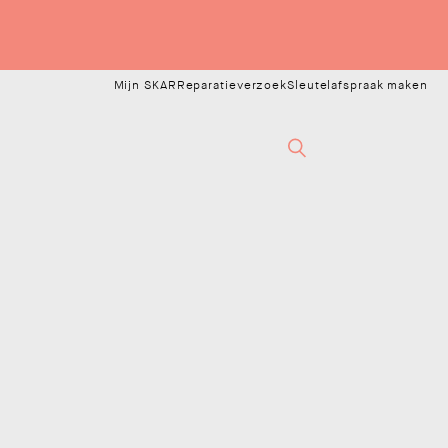
Mijn SKAR
Reparatieverzoek
Sleutelafspraak maken