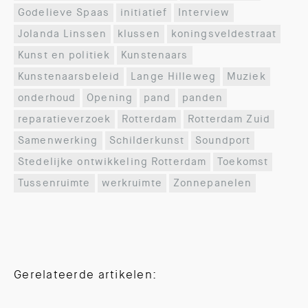
Godelieve Spaas
initiatief
Interview
Jolanda Linssen
klussen
koningsveldestraat
Kunst en politiek
Kunstenaars
Kunstenaarsbeleid
Lange Hilleweg
Muziek
onderhoud
Opening
pand
panden
reparatieverzoek
Rotterdam
Rotterdam Zuid
Samenwerking
Schilderkunst
Soundport
Stedelijke ontwikkeling Rotterdam
Toekomst
Tussenruimte
werkruimte
Zonnepanelen
Gerelateerde artikelen: