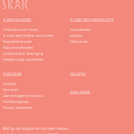
SKAR
IK BEN HUURDER
IK ZOEK EEN WERKRUIMTE
Informatie over huren
Voorwaarden
Ik zoek een andere werkruimte
Aanbod
Reparatieverzoek
Meld je aan
FAQ servicekosten
Coöperatieve vereniging
Medehuurder aanmelden
OVER SKAR
COLOFON
Contact
Ons team
DISCLAIMER
Jaarverslagen en bestuur
Klankbordgroep
Privacy statement
Blijf op de hoogte van actuele nieuws,