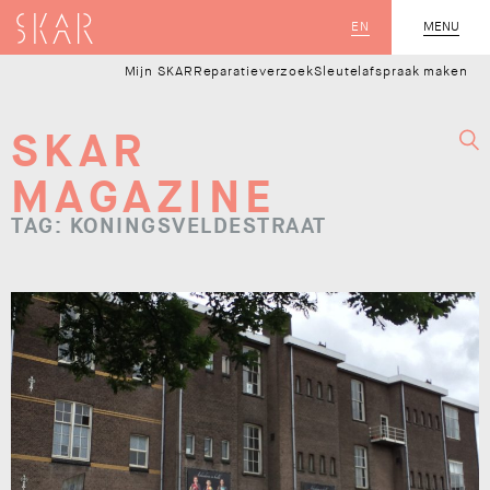
SKAR
EN
MENU
SLUIT
Mijn SKAR
Reparatieverzoek
Sleutelafspraak maken
SKAR
MAGAZINE
TAG: KONINGSVELDESTRAAT