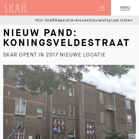
SKAR
EN
MENU
SLUIT
Mijn SKAR
Reparatieverzoek
Sleutelafspraak maken
NIEUW PAND:
KONINGSVELDESTRAAT
SKAR OPENT IN 2017 NIEUWE LOCATIE