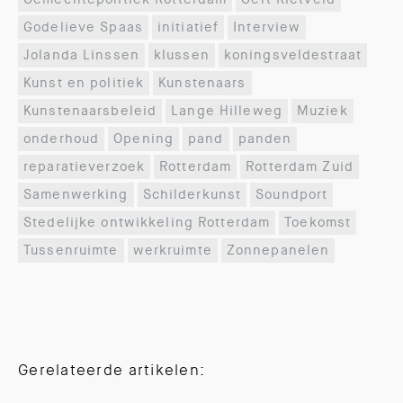
Godelieve Spaas
initiatief
Interview
Jolanda Linssen
klussen
koningsveldestraat
Kunst en politiek
Kunstenaars
Kunstenaarsbeleid
Lange Hilleweg
Muziek
onderhoud
Opening
pand
panden
reparatieverzoek
Rotterdam
Rotterdam Zuid
Samenwerking
Schilderkunst
Soundport
Stedelijke ontwikkeling Rotterdam
Toekomst
Tussenruimte
werkruimte
Zonnepanelen
Gerelateerde artikelen: