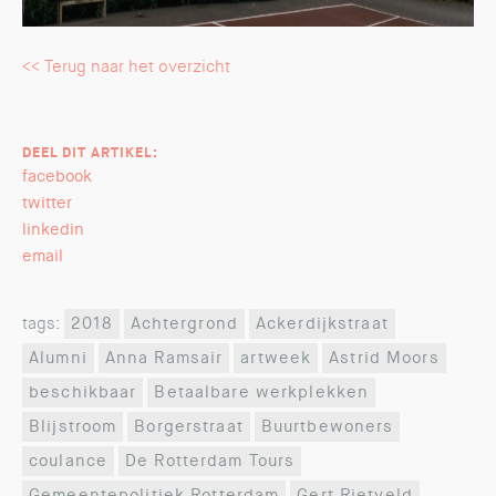
<< Terug naar het overzicht
DEEL DIT ARTIKEL:
facebook
twitter
linkedin
email
tags:
2018
Achtergrond
Ackerdijkstraat
Alumni
Anna Ramsair
artweek
Astrid Moors
beschikbaar
Betaalbare werkplekken
Blijstroom
Borgerstraat
Buurtbewoners
coulance
De Rotterdam Tours
Gemeentepolitiek Rotterdam
Gert Rietveld