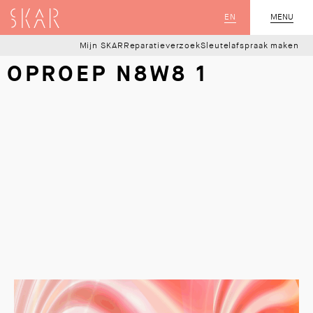
SKAR
EN
MENU
SLUIT
Mijn SKAR
Reparatieverzoek
Sleutelafspraak maken
OPROEP N8W8 1