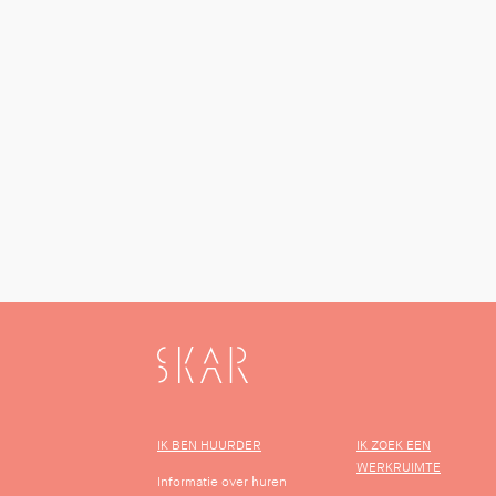
SKAR
IK BEN HUURDER
IK ZOEK EEN
WERKRUIMTE
Informatie over huren