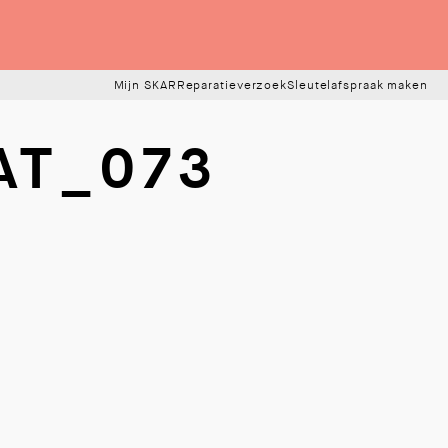
Mijn SKAR
Reparatieverzoek
Sleutelafspraak maken
AT_073