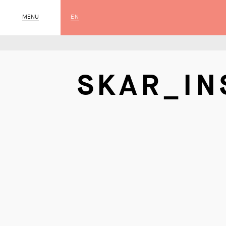
EN
MENU
SLUIT
SKAR_IN