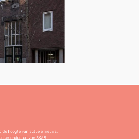
 op de hoogte van actuele nieuws,
n en projecten van SKAR.